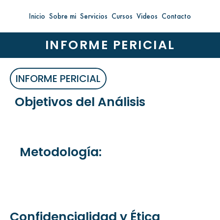
Ir
Inicio
Sobre mi
Servicios
Cursos
Videos
Contacto
al
contenido
INFORME PERICIAL
INFORME PERICIAL
Objetivos del Análisis
Metodología:
Confidencialidad y Ética